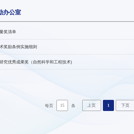
励办公室
量奖清单
术奖励条例实施细则
研究优秀成果奖（自然科学和工程技术)
15
上页
1
下页
每页
条