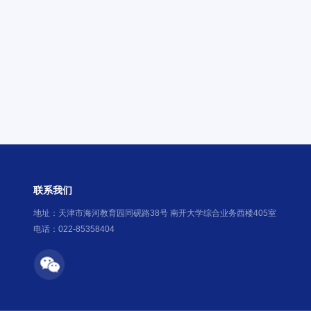
联系我们
地址：天津市海河教育园同砚路38号 南开大学综合业务西楼405室
电话：022-85358404