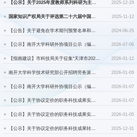
【公示】关于2025年度教师系列科研为主型（成果转化类）高级专业技术职务评聘报名情况公示
2025-12-29
国家知识产权局关于评选第二十六届中国专利奖的通知
2025-11-12
【公告】关于避免在学术期刊预警名单和黑名单发表论文的通知
2024-06-25
【公示】南开大学科研外协项目公示（编号2026430ZC0034）
2026-07-06
【指南建议】市科技局关于征集“天津市2026年度环境综合治理科技重大专项”指南建议的通知
2026-01-12
南开大学科学技术研究部公开招聘劳务派遣人员的公告
2026-01-09
【公示】南开大学科研外协项目公示（编号2026430HC0002）
2026-01-07
【公示】关于协议定价的职务科技成果实施许可的公示
2026-01-07
【公示】关于协议定价的职务科技成果实施许可的公示
2026-01-05
【公示】关于协议定价的职务科技成果转让的公示
2025-12-31