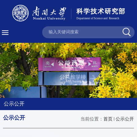
公示公开
公示公开
当前位置：
首页
公示公开