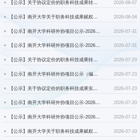
【公示】关于协议定价的职务科技成果转让的公示
2026-08-07
【公示】南开大学关于职务科技成果赋权的公示
2026-08-04
【公示】南开大学科研外协项目公示-20260731-02
2026-07-31
【公示】南开大学科研外协项目公示-20260731-01
2026-07-31
【公示】关于协议定价的职务科技成果转让的公示
2026-07-29
【公示】南开大学科研外协项目公示（编号2026430ZC0037）
2026-07-23
【公示】关于协议定价的职务科技成果实施许可的公示
2026-07-23
【公示】南开大学科研外协项目公示-20260720
2026-07-20
【公示】南开大学科研外协项目公示-20260712
2026-07-12
【公示】南开大学关于职务科技成果赋权的公示
2026-07-10