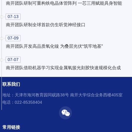
南开团队研制可重构铁电晶体管阵列 一芯三用赋能具身智能
07-13
南开团队研制全球首款仿生听觉神经接口
07-09
南开团队开发高品质氧化镍 为叠层光伏“筑牢地基”
07-07
南开团队借助机器学习实现金属氧簇光刻胶快速规模化合成
联系我们
地址：天津市海河教育园同砚路38号 南开大学综合业务西楼405室
电话：022-85358404
常用链接