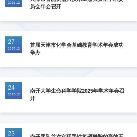
2025-12
员会年会召开
27
首届天津市化学会基础教育学术年会成功
2025-12
举办
24
南开大学生命科学学院2025年学术年会召
2025-12
开
23
南开团队首次实现手性氢磷酰胺的高效不