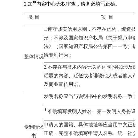
*
2.
加
内容中心无权审查，请务必填写正确。
类 目
项 目
1.
遵守诚实信用原则，不存在虚构，编造技
形；不涉及国家知识产权局《关于规范申请
法》（国家知识产权局公告第四一一号）规
请专利行为；
整体情况
2.
不存在与技术内容无关的词句
(
例如涉及政
话题的内容、贬低或者诽谤他人或者他人产
及商业宣传用语。
发明名称应当与说明书中的发明名称一致；
*
准确填写发明人姓名、第一发明人身份证
申请人的国籍、具体地址等应当用中文正确
专利请求
正确，完整准确填写申请人名称、统一社会
书