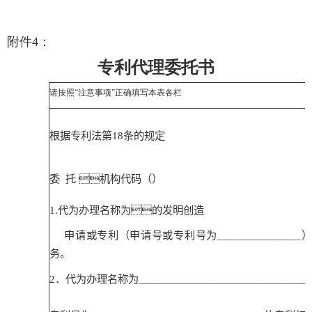
附件
4
：
专利代理委托书
请按照“注意事项”正确填写本表各栏
根据专利法第
18
条的规定
委 托

机构代码（
）
1.
代为办理名称为

的发明创造
申请或专利（申请号或专利号为
_______________
）
务。
2
．代为办理名称为
_______________________________