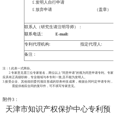
£
发明人自行申请
£
放弃申请 （盖章）
联系人（研究生请注明导师）：
联系电话：
E-mail:
专利代理机构
:
指定代理人
:
备注：
注：
1.
此表一式两份。
2.
专家意见需三位专家签名，两位以上“同意申请”的视为同意申请专利。专家
应具有正高级职称，专业领域与本专利一致
,
且不能为发明人。
3.
接受企业、其他组织委托项目形成的职务科技成果，根据合同约定申请专利，
需提供相应合同的复印件，可不填写专家意见。
附件
3
：
天津市知识产权保护中心专利预