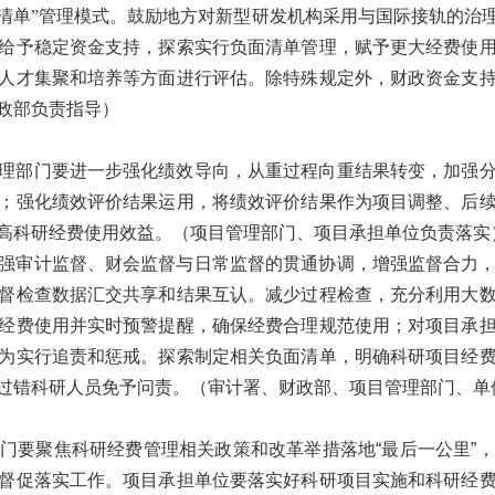
清单”管理模式。
鼓励地方对新型研发机构采用与国际接轨的治
给予稳定资金支持，探索实行负面清单管理，赋予更大经费使
人才集聚和培养等方面进行评估。除特殊规定外，财政资金支
政部负责指导）
理部门要进一步强化绩效导向，从重过程向重结果转变，加强
；强化绩效评价结果运用，将绩效评价结果作为项目调整、后
高科研经费使用效益。
（项目管理部门、项目承担单位负责落实
强审计监督、财会监督与日常监督的贯通协调，增强监督合力
督检查数据汇交共享和结果互认。减少过程检查，充分利用大
经费使用并实时预警提醒，确保经费合理规范使用；对项目承
为实行追责和惩戒。探索制定相关负面清单，明确科研项目经
过错科研人员免予问责。
（审计署、财政部、项目管理部门、单
门要聚焦科研经费管理相关政策和改革举措落地“最后一公里”
督促落实工作。项目承担单位要落实好科研项目实施和科研经