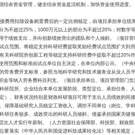
强结余资金管理，健全结余资金盘活机制，加快资金使用进度。
接费用扣除设备购置费后的一定比例核定，由项目承担单位统筹
的部分为不超过25%，1000万元以上的部分为不超过20%；对
部用于绩效支出，并向创新绩效突出的团队和个人倾斜。
（项目管
试点范围。
将稳定支持科研经费提取奖励经费试点范围扩大到
有关科研院所创新工程等稳定支持科研经费中提取不超过20%
使用范围和标准由试点单位自主决定，在单位内部公示。
（中央
的劳务费开支标准，参照当地科学研究和技术服务业从业人员
积金等纳入劳务费科目列支。
（项目承担单位、项目管理部门负
科研院所、企业结合本单位发展阶段、类型定位、承担任务、
定）、财务状况特别是财政科研项目可用于支出人员绩效的间
、保障基础研究人员稳定工资收入、调控不同单位（岗位、学
科研任务较多、成效突出的科研人员倾斜。借鉴承担国家关键
层次人才实行年薪制。
（人力资源社会保障部、科技部、财政部
位要落实《中华人民共和国促进科技成果转化法》等相关规定