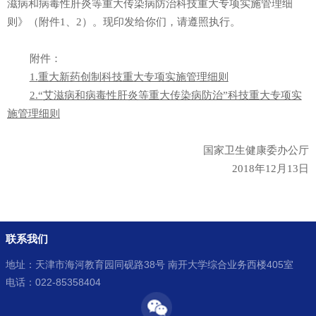
滋病和病毒性肝炎等重大传染病防治科技重大专项实施管理细
则》（附件
1
、
2
）。现印发给你们，请遵照执行。
附件：
1.
重大新药创制科技重大专项实施管理细则
2.“
艾滋病和病毒性肝炎等重大传染病防治”科技重大专项实
施管理细则
国家卫生健康委办公厅
2018
年
12
月
13
日
联系我们
地址：天津市海河教育园同砚路38号 南开大学综合业务西楼405室
电话：022-85358404