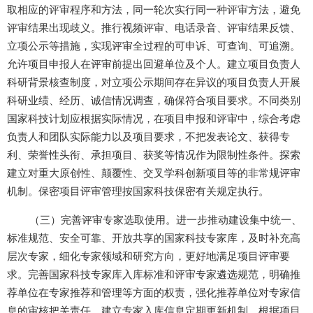
取相应的评审程序和方法，同一轮次实行同一种评审方法，避免
评审结果出现歧义。推行视频评审、电话录音、评审结果反馈、
立项公示等措施，实现评审全过程的可申诉、可查询、可追溯。
允许项目申报人在评审前提出回避单位及个人。建立项目负责人
科研背景核查制度，对立项公示期间存在异议的项目负责人开展
科研业绩、经历、诚信情况调查，确保符合项目要求。不同类别
国家科技计划应根据实际情况，在项目申报和评审中，综合考虑
负责人和团队实际能力以及项目要求，不把发表论文、获得专
利、荣誉性头衔、承担项目、获奖等情况作为限制性条件。探索
建立对重大原创性、颠覆性、交叉学科创新项目等的非常规评审
机制。保密项目评审管理按国家科技保密有关规定执行。
（三）完善评审专家选取使用。进一步推动建设集中统一、
标准规范、安全可靠、开放共享的国家科技专家库，及时补充高
层次专家，细化专家领域和研究方向，更好地满足项目评审要
求。完善国家科技专家库入库标准和评审专家遴选规范，明确推
荐单位在专家推荐和管理等方面的权责，强化推荐单位对专家信
息的审核把关责任，建立专家入库信息定期更新机制。根据项目