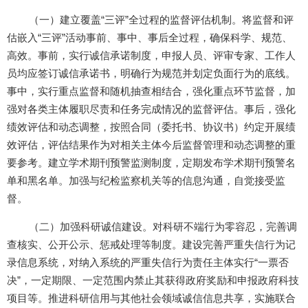
（一）建立覆盖“三评”全过程的监督评估机制。将监督和评
估嵌入“三评”活动事前、事中、事后全过程，确保科学、规范、
高效。事前，实行诚信承诺制度，申报人员、评审专家、工作人
员均应签订诚信承诺书，明确行为规范并划定负面行为的底线。
事中，实行重点监督和随机抽查相结合，强化重点环节监督，加
强对各类主体履职尽责和任务完成情况的监督评估。事后，强化
绩效评估和动态调整，按照合同（委托书、协议书）约定开展绩
效评估，评估结果作为对相关主体今后监督管理和动态调整的重
要参考。建立学术期刊预警监测制度，定期发布学术期刊预警名
单和黑名单。加强与纪检监察机关等的信息沟通，自觉接受监
督。
（二）加强科研诚信建设。对科研不端行为零容忍，完善调
查核实、公开公示、惩戒处理等制度。建设完善严重失信行为记
录信息系统，对纳入系统的严重失信行为责任主体实行“一票否
决”，一定期限、一定范围内禁止其获得政府奖励和申报政府科技
项目等。推进科研信用与其他社会领域诚信信息共享，实施联合