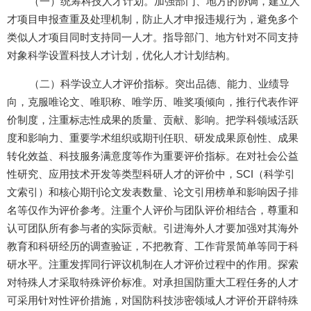
（一）统筹科技人才计划。加强部门、地方的协调，建立人
才项目申报查重及处理机制，防止人才申报违规行为，避免多个
类似人才项目同时支持同一人才。指导部门、地方针对不同支持
对象科学设置科技人才计划，优化人才计划结构。
（二）科学设立人才评价指标。突出品德、能力、业绩导
向，克服唯论文、唯职称、唯学历、唯奖项倾向，推行代表作评
价制度，注重标志性成果的质量、贡献、影响。把学科领域活跃
度和影响力、重要学术组织或期刊任职、研发成果原创性、成果
转化效益、科技服务满意度等作为重要评价指标。在对社会公益
性研究、应用技术开发等类型科研人才的评价中，
SCI
（科学引
文索引）和核心期刊论文发表数量、论文引用榜单和影响因子排
名等仅作为评价参考。注重个人评价与团队评价相结合，尊重和
认可团队所有参与者的实际贡献。引进海外人才要加强对其海外
教育和科研经历的调查验证，不把教育、工作背景简单等同于科
研水平。注重发挥同行评议机制在人才评价过程中的作用。探索
对特殊人才采取特殊评价标准。对承担国防重大工程任务的人才
可采用针对性评价措施，对国防科技涉密领域人才评价开辟特殊