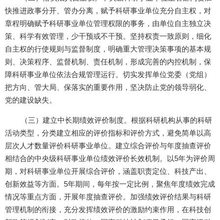
快推进政事分开、管办分离，赋予科研事业单位充分自主权，对
章程明确赋予科研事业单位管理权限的事务，由单位自主独立决
策、科学有效管理，少干预或不干预。坚持权责一致原则，细化
自主权的行使规则与监督制度，明确重大管理决策事项的基本规
则、决策程序、监督机制、责任机制，形成完善的内控机制，保
障科研事业单位依法合规管理运行。切实发挥单位党委（党组）
把方向、管大局、保落实的重要作用，坚决防止党的领导弱化、
党的建设缺失。
（三）建立中长期绩效评价制度。根据科研机构从事的科研
活动类型，分类建立相应的评价指标和评价方式，避免简单以高
层次人才数量评价科研事业单位。建立综合评价与年度抽查评价
相结合的中央级科研事业单位绩效评价长效机制。以
5
年为评价周
期，对科研事业单位开展综合评价，涵盖职责定位、科技产出、
创新效益等方面。
5
年期间，每年按一定比例，聚焦年度绩效完成
情况等重点方面，开展年度抽查评价。加强绩效评价结果与科研
管理机制的衔接，充分发挥绩效评价的激励约束作用，在科技创