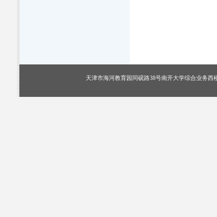
天津市海河教育园同砚路38号南开大学综合业务西楼405室，电