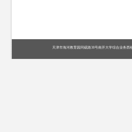
天津市海河教育园同砚路38号南开大学综合业务西楼405室，电