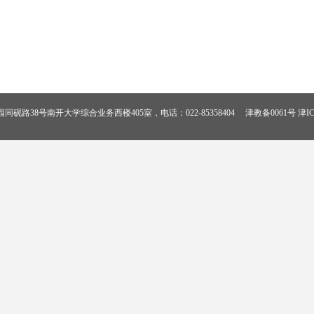
砚路38号南开大学综合业务西楼405室，电话：022-85358404 津教备0061号 津ICP备1